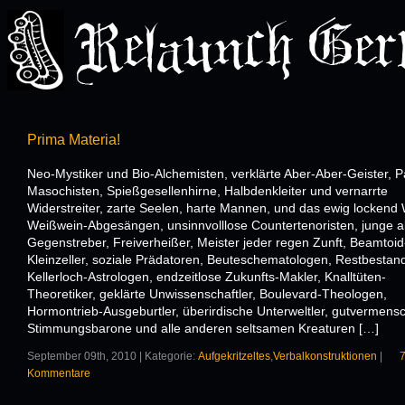
Prima Materia!
Neo-Mystiker und Bio-Alchemisten, verklärte Aber-Aber-Geister, P
Masochisten, Spießgesellenhirne, Halbdenkleiter und vernarrte
Widerstreiter, zarte Seelen, harte Mannen, und das ewig lockend 
Weißwein-Abgesängen, unsinnvolllose Countertenoristen, junge a
Gegenstreber, Freiverheißer, Meister jeder regen Zunft, Beamtoid
Kleinzeller, soziale Prädatoren, Beuteschematologen, Restbestan
Kellerloch-Astrologen, endzeitlose Zukunfts-Makler, Knalltüten-
Theoretiker, geklärte Unwissenschaftler, Boulevard-Theologen,
Hormontrieb-Ausgeburtler, überirdische Unterweltler, gutvermensc
Stimmungsbarone und alle anderen seltsamen Kreaturen […]
September 09th, 2010 | Kategorie:
Aufgekritzeltes
,
Verbalkonstruktionen
|
Kommentare