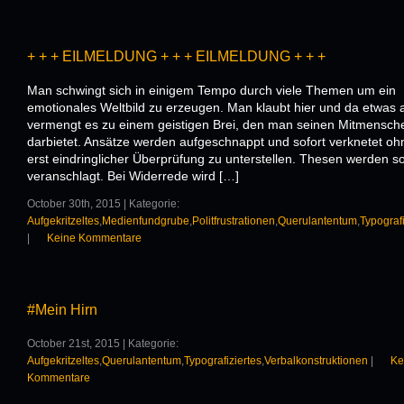
+ + + EILMELDUNG + + + EILMELDUNG + + +
Man schwingt sich in einigem Tempo durch viele Themen um ein
emotionales Weltbild zu erzeugen. Man klaubt hier und da etwas 
vermengt es zu einem geistigen Brei, den man seinen Mitmensc
darbietet. Ansätze werden aufgeschnappt und sofort verknetet oh
erst eindringlicher Überprüfung zu unterstellen. Thesen werden so
veranschlagt. Bei Widerrede wird […]
October 30th, 2015 | Kategorie:
Aufgekritzeltes
,
Medienfundgrube
,
Politfrustrationen
,
Querulantentum
,
Typografi
|
Keine Kommentare
#Mein Hirn
October 21st, 2015 | Kategorie:
Aufgekritzeltes
,
Querulantentum
,
Typografiziertes
,
Verbalkonstruktionen
|
Ke
Kommentare