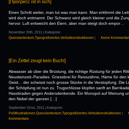
[Прогресс ist in sich]
Einen Schritt weiter, man tut was man kann. Man erklimmt die Leit
wird doch entmannt. Der Schwanz wird gleich kleiner und die Zun
hervor. Luft entweicht den Eiern, aber man steigt doch empor…
November 26th, 2011 | Kategorie:
Querulantentum
,
Typografiziertes
,
Verbalkonstruktionen
|
Keine Kommenta
[Ein Zettel zeugt kein Buch!]
Abwasser ab über die Brüstung, die richtige Rüstung für jeden Rit
Neusteinzeit–Paradies. Griessbrei für Reisszähne, Häme für den 
Geist… der scheisst noch grosse Stücke in die Verstopfung. Die L
der Schöpfung ist nun zu. Trugschlüsse klopfen sanft an Barrikade
Hasstiraden gegen Andersdenkende. Ein Monopol auf Meinung u
den Nebel der ganzen […]
September 02nd, 2011 | Kategorie:
Politfrustrationen
,
Querulantentum
,
Typografiziertes
,
Verbalkonstruktionen
|
Kommentare