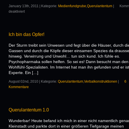
January 13th, 2011 | Kategorie:
Medienfundgrube
,
Querulantentum
|
Komm
deaktiviert
Ich bin das Opfer!
Der Sturm treibt sein Unwesen und fegt über die Häuser, durch di
Gassen und durch die Köpfe dieser einsamen Spezies da drauss
hinweg. Verwirrung und Unwohl… tun sich kund. Ich fühle es.
Psychopharmaka sollen helfen. So sei es! Dann besucht man den
Wohlfühl-Spezialisten. Im Internet hat man ihn gefunden und er is
Experte. Ein […]
August 02nd, 2010 | Kategorie:
Querulantentum
,
Verbalkonstruktionen
|
6
Kommentare
Querulantentum 1.0
Wunderbar! Heute befand ich mich in einer nicht namentlich gena
Kleinstadt und parkte dort in einer größeren Tiefgarage meinen