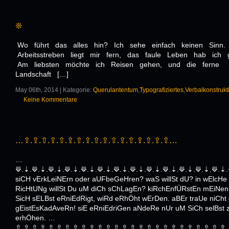
❊
Wo führt das alles hin? Ich sehe einfach keinen Sinn.
Arbeitsstreben liegt mir fern, das faule Leben hab ich 
Am liebsten möchte ich Reisen gehen, und die ferne
Landschaft […]
May 06th, 2014 | Kategorie:
Querulantentum
,
Typografiziertes
,
Verbalkonstruk
Keine Kommentare
…⇧.⇪.⇧.⇪.⇧.⇪.⇧.⇪.⇧.⇪.⇧.⇪.⇧.⇪.⇧.⇪.⇧…
…
⟱.⇣.⟱.⇣.⟱.⇣.⟱.⇣.⟱.⇣.⟱.⇣.⟱.⇣.⟱.⇣.⟱.⇣.⟱.⇣.⟱.⇣.⟱.⇣.⟱.⇣
siCH vErkLeiNErn oder aUFbeGeHren? waS willSt dU? in wElcHe
RicHtUNg willSt Du uM diCh sChLagEn? kiRchEnfÜRstEn mEiNen
SicH sELBst eRniEdRigt, wiRd eRhÖht wErDen. aBEr traUe niCht
gEistEsKadAveRn! siE eRniEdriGen aNdeRe nUr uM SiCh selBst 
erhÖhen. …
⇧.⇪.⇧.⇪.⇧.⇪.⇧.⇪.⇧.⇪.⇧.⇪.⇧.⇪.⇧.⇪.⇧.⇪.⇧.⇪.⇧.⇪.⇧.⇪.⇧.⇪