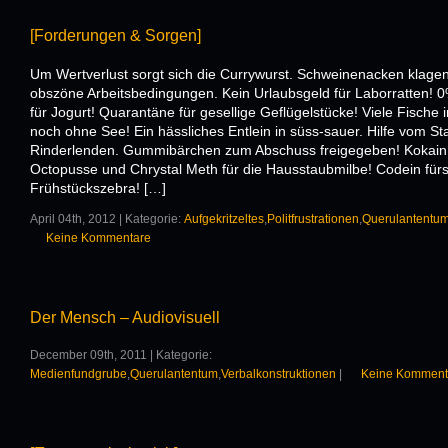
[Forderungen & Sorgen]
Um Wertverlust sorgt sich die Currywurst. Schweinenacken klage
obszöne Arbeitsbedingungen. Kein Urlaubsgeld für Laborratten! 0
für Jogurt! Quarantäne für gesellige Geflügelstücke! Viele Fische
noch ohne See! Ein hässliches Entlein in süss-sauer. Hilfe vom Sta
Rinderlenden. Gummibärchen zum Abschuss freigegeben! Kokain 
Octopusse und Chrystal Meth für die Hausstaubmilbe! Codein für
Frühstückszebra! […]
April 04th, 2012 | Kategorie:
Aufgekritzeltes
,
Politfrustrationen
,
Querulantentu
Keine Kommentare
Der Mensch – Audiovisuell
December 09th, 2011 | Kategorie:
Medienfundgrube
,
Querulantentum
,
Verbalkonstruktionen
|
Keine Komment