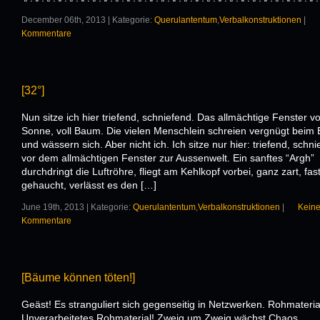
December 06th, 2013 | Kategorie:
Querulantentum
,
Verbalkonstruktionen
|
Kommentare
[32°]
Nun sitze ich hier triefend, schniefend. Das allmächtige Fenster vo
Sonne, voll Baum. Die vielen Menschlein schreien vergnügt beim
und wässern sich. Aber nicht ich. Ich sitze nur hier: triefend, schni
vor dem allmächtigen Fenster zur Aussenwelt. Ein sanftes “Argh”
durchdringt die Luftröhre, fliegt am Kehlkopf vorbei, ganz zart, fas
gehaucht, verlässt es den […]
June 19th, 2013 | Kategorie:
Querulantentum
,
Verbalkonstruktionen
|
Kein
Kommentare
[Bäume können töten!]
Geäst! Es stranguliert sich gegenseitig in Netzwerken. Rohmateria
Unverarbeitetes Rohmaterial! Zweig um Zweig wächst Chaos