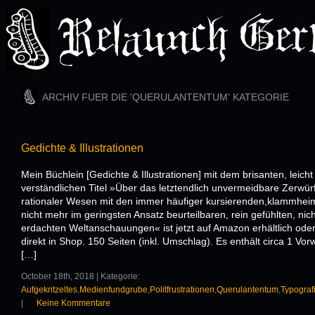
ARCHIV FUER DIE 'QUERULANTENTUM' KATEGORIE
Gedichte & Illustrationen
Mein Büchlein [Gedichte & Illustrationen] mit dem brisanten, leicht
verständlichen Titel »Über das letztendlich unvermeidbare Zerwür
rationaler Wesen mit den immer häufiger kursierenden,klammheim
nicht mehr im geringsten Ansatz beurteilbaren, rein gefühlten, nich
erdachten Weltanschauungen« ist jetzt auf Amazon erhältlich oder
direkt in Shop. 150 Seiten (inkl. Umschlag). Es enthält circa 1 Vor
[…]
October 18th, 2018 | Kategorie:
Aufgekritzeltes
,
Medienfundgrube
,
Politfrustrationen
,
Querulantentum
,
Typografi
|
Keine Kommentare