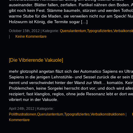
auseinander. Blätter fallen, zerfallen. Partikel nähren den Boden. 
gibt noch kein Fest. Stämme baumeln, stürzen und werden Tothol
warme Stube für die Maden, sie verweilen nicht nur am Speck! Nu
Holzwurm ist König, die Termite sogar […]
October 15th, 2012 | Kategorie:
Querulantentum
,
Typografiziertes
,
Verbalkonst
|
Keine Kommentare
[Die Vibrierende Vakuole]
mehr glotzophil angetan fläzt sich der Automatico Sapiens ex Ultra
Sapiens in die jenigen Lehnstühle- und Sessel zurück die er sein 
nennt und verschwindet hinter der Wand zur Welt… komatös. Kei
Problemchen, keine Sorgelei herrscht dort vor; und doch wird alle
rezipiert; fast klanglos, reglos, ohne jede Resonanz lebt er dort we
vibriert nur in der Vakuole.
April 24th, 2012 | Kategorie:
Politfrustrationen
,
Querulantentum
,
Typografiziertes
,
Verbalkonstruktionen
|
Kommentare