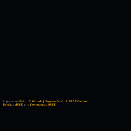
Impressum:
Falk v. Schönfels | Nigerstraße 4 | 81675 München
Beiträge (RSS)
und
Kommentare (RSS)