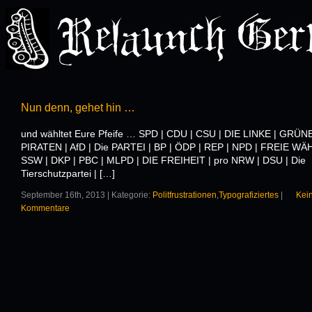
Nun denn, gehet hin …
und wähltet Eure Pfeife … SPD | CDU | CSU | DIE LINKE | GRÜNE
PIRATEN | AfD | Die PARTEI | BP | ÖDP | REP | NPD | FREIE WÄ
SSW | DKP | PBC | MLPD | DIE FREIHEIT | pro NRW | DSU | Die
Tierschutzpartei | […]
September 16th, 2013 | Kategorie:
Politfrustrationen
,
Typografiziertes
|
Kei
Kommentare