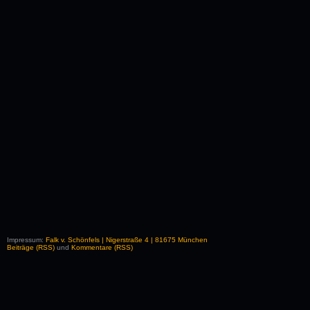
Impressum:
Falk v. Schönfels | Nigerstraße 4 | 81675 München
Beiträge (RSS)
und
Kommentare (RSS)