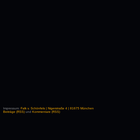
Impressum:
Falk v. Schönfels | Nigerstraße 4 | 81675 München
Beiträge (RSS)
und
Kommentare (RSS)