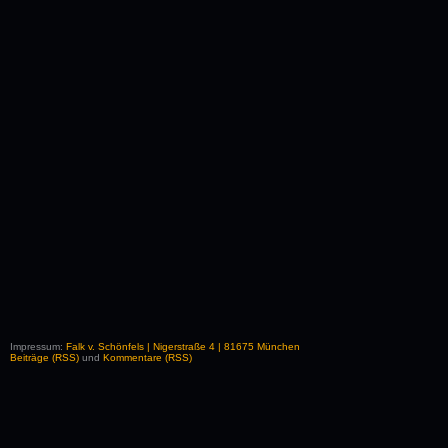
Impressum:
Falk v. Schönfels | Nigerstraße 4 | 81675 München
Beiträge (RSS)
und
Kommentare (RSS)