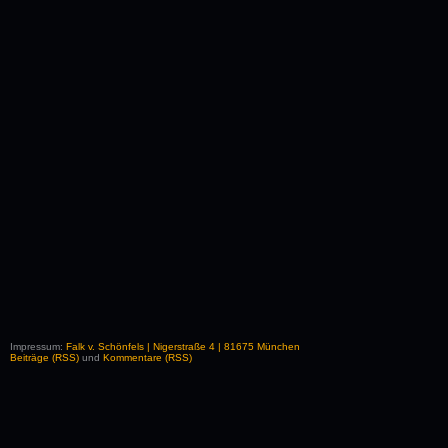
Impressum:
Falk v. Schönfels | Nigerstraße 4 | 81675 München
Beiträge (RSS)
und
Kommentare (RSS)