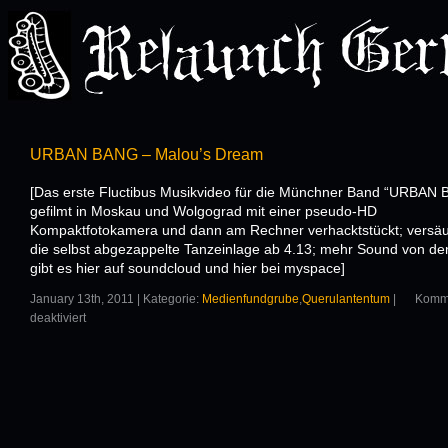
URBAN BANG – Malou’s Dream
[Das erste Fluctibus Musikvideo für die Münchner Band “URBAN 
gefilmt in Moskau und Wolgograd mit einer pseudo-HD
Kompaktfotokamera und dann am Rechner verhacktstückt; versäu
die selbst abgezappelte Tanzeinlage ab 4.13; mehr Sound von de
gibt es hier auf soundcloud und hier bei myspace]
January 13th, 2011 | Kategorie:
Medienfundgrube
,
Querulantentum
|
Komm
deaktiviert