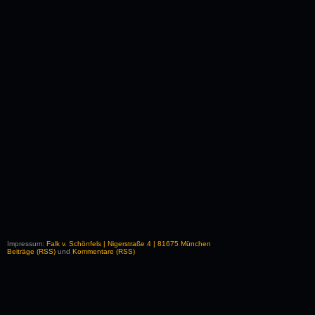
Impressum:
Falk v. Schönfels | Nigerstraße 4 | 81675 München
Beiträge (RSS)
und
Kommentare (RSS)