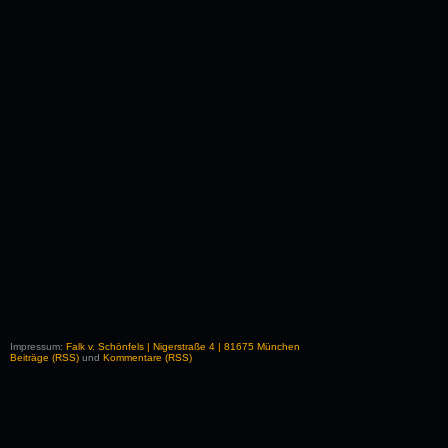
Impressum:
Falk v. Schönfels | Nigerstraße 4 | 81675 München
Beiträge (RSS)
und
Kommentare (RSS)