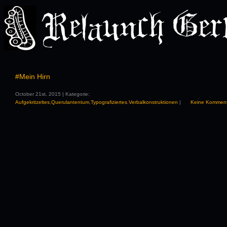
#Mein Hirn
October 21st, 2015 | Kategorie:
Aufgekritzeltes
,
Querulantentum
,
Typografiziertes
,
Verbalkonstruktionen
|
Keine Kommen