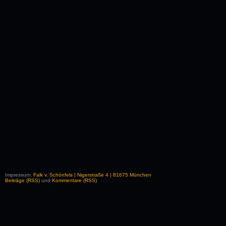
Impressum:
Falk v. Schönfels | Nigerstraße 4 | 81675 München
Beiträge (RSS)
und
Kommentare (RSS)