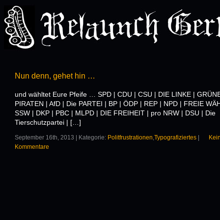
Nun denn, gehet hin …
und wähltet Eure Pfeife … SPD | CDU | CSU | DIE LINKE | GRÜNE
PIRATEN | AfD | Die PARTEI | BP | ÖDP | REP | NPD | FREIE WÄ
SSW | DKP | PBC | MLPD | DIE FREIHEIT | pro NRW | DSU | Die
Tierschutzpartei | […]
September 16th, 2013 | Kategorie:
Politfrustrationen
,
Typografiziertes
|
Kei
Kommentare