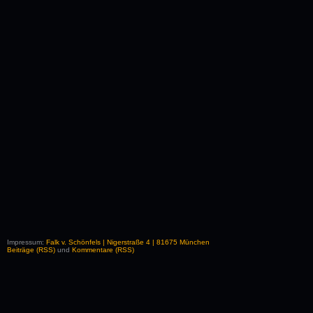
Impressum:
Falk v. Schönfels | Nigerstraße 4 | 81675 München
Beiträge (RSS)
und
Kommentare (RSS)