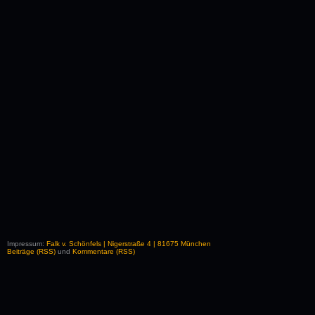
Impressum:
Falk v. Schönfels | Nigerstraße 4 | 81675 München
Beiträge (RSS)
und
Kommentare (RSS)