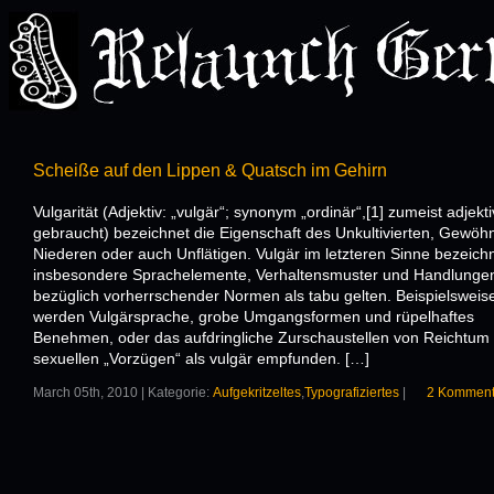
Scheiße auf den Lippen & Quatsch im Gehirn
Vulgarität (Adjektiv: „vulgär“; synonym „ordinär“,[1] zumeist adjekti
gebraucht) bezeichnet die Eigenschaft des Unkultivierten, Gewöhn
Niederen oder auch Unflätigen. Vulgär im letzteren Sinne bezeich
insbesondere Sprachelemente, Verhaltensmuster und Handlungen
bezüglich vorherrschender Normen als tabu gelten. Beispielsweis
werden Vulgärsprache, grobe Umgangsformen und rüpelhaftes
Benehmen, oder das aufdringliche Zurschaustellen von Reichtum
sexuellen „Vorzügen“ als vulgär empfunden. […]
March 05th, 2010 | Kategorie:
Aufgekritzeltes
,
Typografiziertes
|
2 Komment