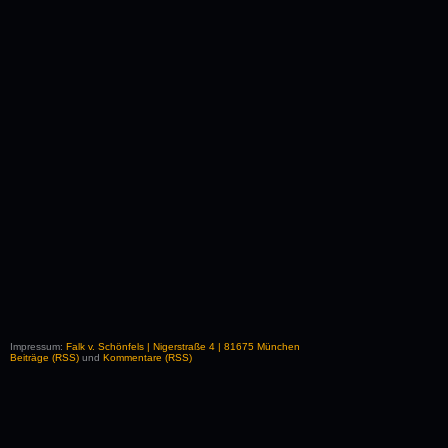
Impressum:
Falk v. Schönfels | Nigerstraße 4 | 81675 München
Beiträge (RSS)
und
Kommentare (RSS)