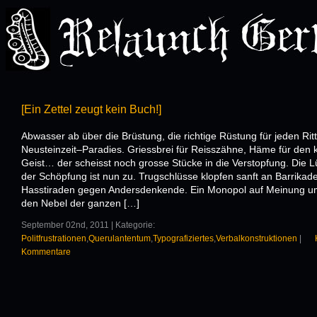
[Ein Zettel zeugt kein Buch!]
Abwasser ab über die Brüstung, die richtige Rüstung für jeden Rit
Neusteinzeit–Paradies. Griessbrei für Reisszähne, Häme für den 
Geist… der scheisst noch grosse Stücke in die Verstopfung. Die L
der Schöpfung ist nun zu. Trugschlüsse klopfen sanft an Barrikade
Hasstiraden gegen Andersdenkende. Ein Monopol auf Meinung u
den Nebel der ganzen […]
September 02nd, 2011 | Kategorie:
Politfrustrationen
,
Querulantentum
,
Typografiziertes
,
Verbalkonstruktionen
|
Kommentare