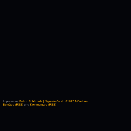
Impressum:
Falk v. Schönfels | Nigerstraße 4 | 81675 München
Beiträge (RSS)
und
Kommentare (RSS)