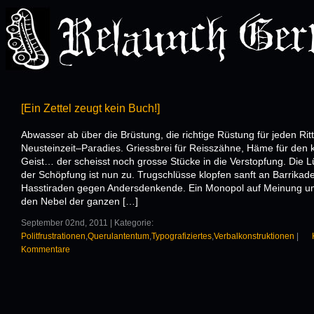
[Ein Zettel zeugt kein Buch!]
Abwasser ab über die Brüstung, die richtige Rüstung für jeden Rit
Neusteinzeit–Paradies. Griessbrei für Reisszähne, Häme für den 
Geist… der scheisst noch grosse Stücke in die Verstopfung. Die L
der Schöpfung ist nun zu. Trugschlüsse klopfen sanft an Barrikade
Hasstiraden gegen Andersdenkende. Ein Monopol auf Meinung u
den Nebel der ganzen […]
September 02nd, 2011 | Kategorie:
Politfrustrationen
,
Querulantentum
,
Typografiziertes
,
Verbalkonstruktionen
|
Kommentare