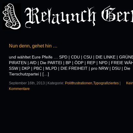
Nun denn, gehet hin …
und wähltet Eure Pfeife … SPD | CDU | CSU | DIE LINKE | GRÜNE
PIRATEN | AfD | Die PARTEI | BP | ÖDP | REP | NPD | FREIE WÄ
SSW | DKP | PBC | MLPD | DIE FREIHEIT | pro NRW | DSU | Die
Tierschutzpartei | […]
September 16th, 2013 | Kategorie:
Politfrustrationen
,
Typografiziertes
|
Kei
Kommentare