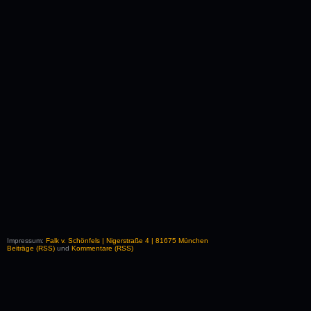
Impressum:
Falk v. Schönfels | Nigerstraße 4 | 81675 München
Beiträge (RSS)
und
Kommentare (RSS)