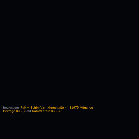
Impressum:
Falk v. Schönfels | Nigerstraße 4 | 81675 München
Beiträge (RSS)
und
Kommentare (RSS)