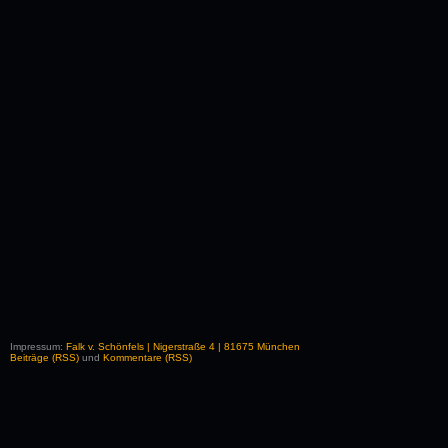
Impressum:
Falk v. Schönfels | Nigerstraße 4 | 81675 München
Beiträge (RSS)
und
Kommentare (RSS)