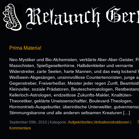
Prima Materia!
Neo-Mystiker und Bio-Alchemisten, verklärte Aber-Aber-Geister, P
Masochisten, Spießgesellenhirne, Halbdenkleiter und vernarrte
Widerstreiter, zarte Seelen, harte Mannen, und das ewig lockend 
Weißwein-Abgesängen, unsinnvolllose Countertenoristen, junge a
Gegenstreber, Freiverheißer, Meister jeder regen Zunft, Beamtoid
Kleinzeller, soziale Prädatoren, Beuteschematologen, Restbestan
Kellerloch-Astrologen, endzeitlose Zukunfts-Makler, Knalltüten-
Theoretiker, geklärte Unwissenschaftler, Boulevard-Theologen,
Hormontrieb-Ausgeburtler, überirdische Unterweltler, gutvermensc
Stimmungsbarone und alle anderen seltsamen Kreaturen […]
September 09th, 2010 | Kategorie:
Aufgekritzeltes
,
Verbalkonstruktionen
|
Kommentare