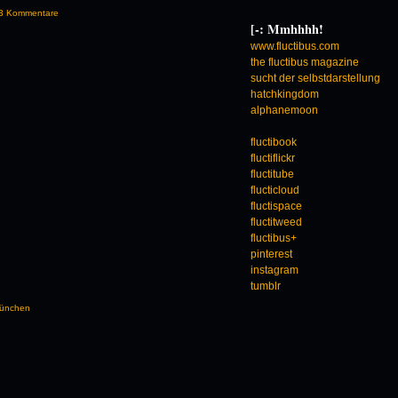
3 Kommentare
[-: Mmhhhh!
www.fluctibus.com
the fluctibus magazine
sucht der selbstdarstellung
hatchkingdom
alphanemoon
fluctibook
fluctiflickr
fluctitube
flucticloud
fluctispace
fluctitweed
fluctibus+
pinterest
instagram
tumblr
 München