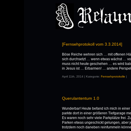
[Fernsehprotokoll vom 3.3.2014]
Böse Reiche wehren sich … mit offenen H
sich durchsetzt … wenn etwas wächst … v
muss nicht heute geschehen … es wird b
in Jesus ist … Erbarmen! … andere Perspe
April 11th, 2014 | Kategorie:
Fernsehprotokolle
|
Querulantentum 1.0
Wunderbar! Heute befand ich mich in einer
parkte dort in einer größeren Tiefgarage m
Es waren noch sehr viele Parkplätze frei.
Parken etwas ungeschickt gelungen, aber je
trotzdem noch daneben reinfummeln können