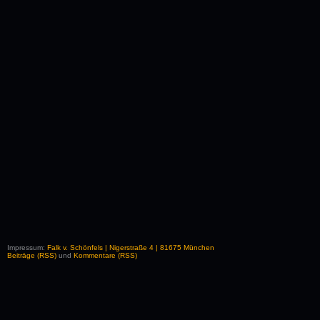
Impressum:
Falk v. Schönfels | Nigerstraße 4 | 81675 München
Beiträge (RSS)
und
Kommentare (RSS)