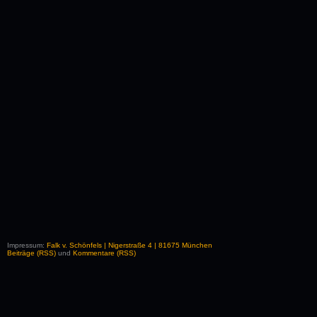
Impressum:
Falk v. Schönfels | Nigerstraße 4 | 81675 München
Beiträge (RSS)
und
Kommentare (RSS)