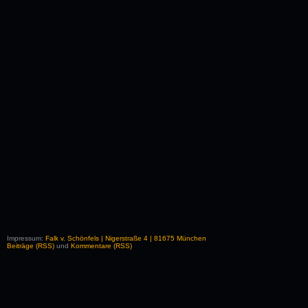
Impressum:
Falk v. Schönfels | Nigerstraße 4 | 81675 München
Beiträge (RSS)
und
Kommentare (RSS)