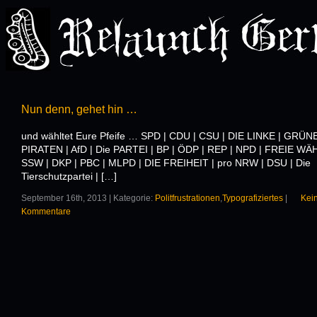
Nun denn, gehet hin …
und wähltet Eure Pfeife … SPD | CDU | CSU | DIE LINKE | GRÜNE
PIRATEN | AfD | Die PARTEI | BP | ÖDP | REP | NPD | FREIE WÄ
SSW | DKP | PBC | MLPD | DIE FREIHEIT | pro NRW | DSU | Die
Tierschutzpartei | […]
September 16th, 2013 | Kategorie:
Politfrustrationen
,
Typografiziertes
|
Kei
Kommentare