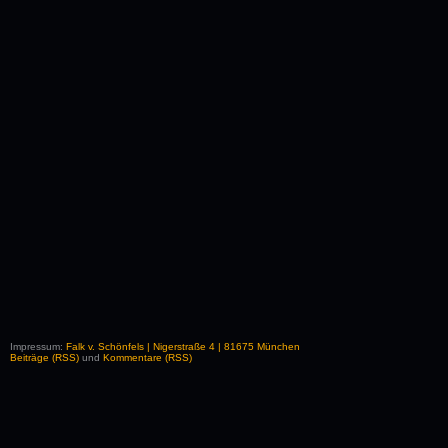
Impressum:
Falk v. Schönfels | Nigerstraße 4 | 81675 München
Beiträge (RSS)
und
Kommentare (RSS)