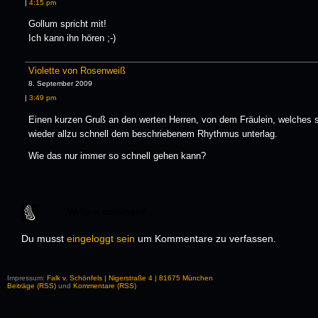
|
4:15 pm
Gollum spricht mit!
Ich kann ihn hören ;-)
Violette von Rosenweiß
8. September 2009
|
3:49 pm
Einen kurzen Gruß an den werten Herren, von dem Fräulein, welches 
wieder allzu schnell dem beschriebenem Rhythmus unterlag.
Wie das nur immer so schnell gehen kann?
Write a comment!
Du musst
eingeloggt sein
um Kommentare zu verfassen.
Impressum:
Falk v. Schönfels | Nigerstraße 4 | 81675 München
Beiträge (RSS)
und
Kommentare (RSS)