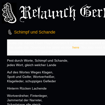
Schimpf und Schande
Audio clip: Adobe Flash Player (version 9 or above) is required to
this audio clip. Download the latest version
here
. You also need 
JavaScript enabled in your browser.
Pest durch Worte, Schimpf und Schande,
jedes Wort, gleich welcher Lande
Auf des Wortes Weges Klagen,
Spott und Geifer, Wortverheißer,
Klagelieder, schuppiges Gefieder
Hinterm Rücken Lachende
Wortverdreher, Fintenleger,
Jammertal der Narretei,
Scharlatane alle gleich