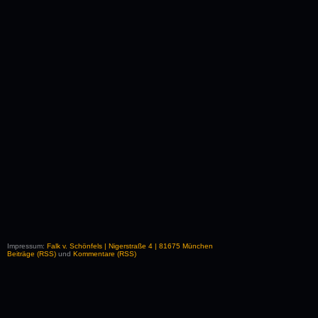
Impressum:
Falk v. Schönfels | Nigerstraße 4 | 81675 München
Beiträge (RSS)
und
Kommentare (RSS)