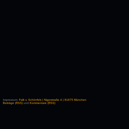
Impressum:
Falk v. Schönfels | Nigerstraße 4 | 81675 München
Beiträge (RSS)
und
Kommentare (RSS)