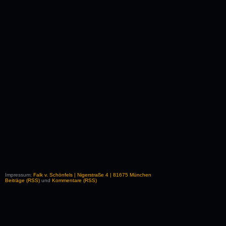
Impressum:
Falk v. Schönfels | Nigerstraße 4 | 81675 München
Beiträge (RSS)
und
Kommentare (RSS)