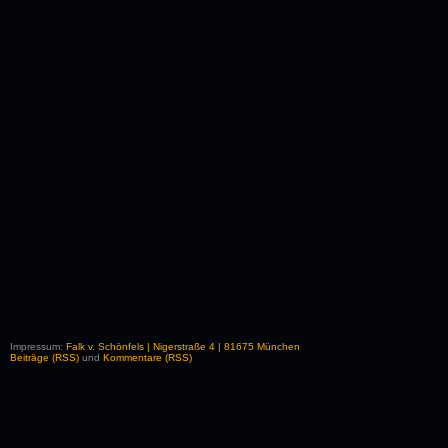
Impressum:
Falk v. Schönfels | Nigerstraße 4 | 81675 München
Beiträge (RSS)
und
Kommentare (RSS)