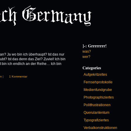
]-: Grrrrrrrr!
was?
an? Ja wo bin ich überhaupt? Ist das nur
wer?
bt? Ist das denn das Ziel? Zuviel! Ich bin
zt bin ich endlich an der Reihe… Ich bin
Categories
Aufgekritzeltes
en
|
1 Kommentar
Fernsehprotokolle
Medienfundgrube
Photographiziertes
Politfrustrationen
Querulantentum
Typografiziertes
Verbalkonstruktionen