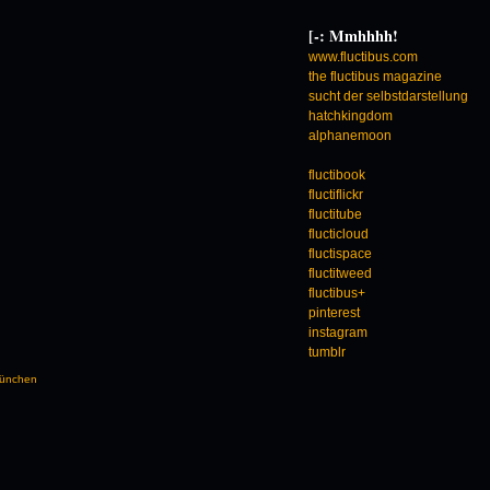
[-: Mmhhhh!
www.fluctibus.com
the fluctibus magazine
sucht der selbstdarstellung
hatchkingdom
alphanemoon
fluctibook
fluctiflickr
fluctitube
flucticloud
fluctispace
fluctitweed
fluctibus+
pinterest
instagram
tumblr
 München