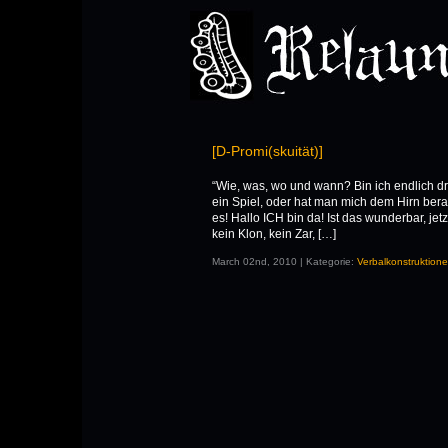
[D-Promi(skuität)]
“Wie, was, wo und wann? Bin ich endlich dr
ein Spiel, oder hat man mich dem Hirn berau
es! Hallo ICH bin da! Ist das wunderbar, jet
kein Klon, kein Zar, […]
March 02nd, 2010 | Kategorie:
Verbalkonstruktion