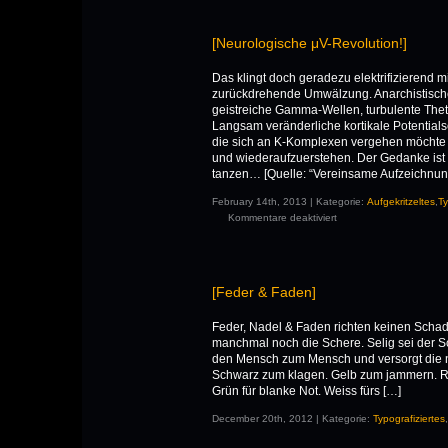
[Neurologische μV-Revolution!]
Das klingt doch geradezu elektrifizierend m
zurückdrehende Umwälzung. Anarchistisch
geistreiche Gamma-Wellen, turbulente Theta
Langsam veränderliche kortikale Potential
die sich an K-Komplexen vergehen möchte 
und wiederaufzuerstehen. Der Gedanke ist a
tanzen… [Quelle: “Vereinsame Aufzeichnu
February 14th, 2013 | Kategorie:
Aufgekritzeltes
,
Ty
Kommentare deaktiviert
[Feder & Faden]
Feder, Nadel & Faden richten keinen Schade
manchmal noch die Schere. Selig sei der Sc
den Mensch zum Mensch und versorgt die n
Schwarz zum klagen. Gelb zum jammern. Rot
Grün für blanke Not. Weiss fürs […]
December 20th, 2012 | Kategorie:
Typografiziertes
,