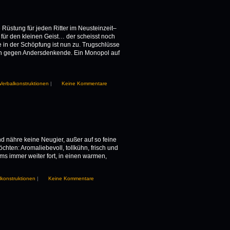
 Rüstung für jeden Ritter im Neusteinzeit–
für den kleinen Geist… der scheisst noch
e in der Schöpfung ist nun zu. Trugschlüsse
den gegen Andersdenkende. Ein Monopol auf
Verbalkonstruktionen
|
Keine Kommentare
d nähre keine Neugier, außer auf so feine
hten: Aromaliebevoll, tollkühn, frisch und
hms immer weiter fort, in einen warmen,
lkonstruktionen
|
Keine Kommentare