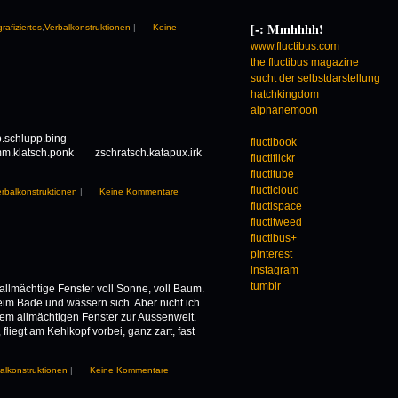
[-: Mmhhhh!
rafiziertes
,
Verbalkonstruktionen
|
Keine
www.fluctibus.com
the fluctibus magazine
sucht der selbstdarstellung
hatchkingdom
alphanemoon
chlupp.schlupp.bing
fluctibook
atsch.ponk zschratsch.katapux.irk
fluctiflickr
fluctitube
flucticloud
rbalkonstruktionen
|
Keine Kommentare
fluctispace
fluctitweed
fluctibus+
pinterest
instagram
tumblr
 allmächtige Fenster voll Sonne, voll Baum.
im Bade und wässern sich. Aber nicht ich.
r dem allmächtigen Fenster zur Aussenwelt.
 fliegt am Kehlkopf vorbei, ganz zart, fast
alkonstruktionen
|
Keine Kommentare