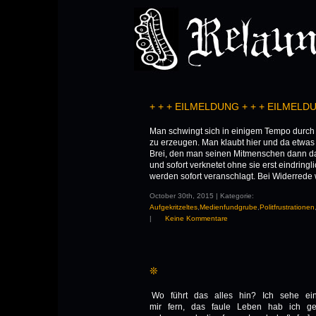
+ + + EILMELDUNG + + + EILMELDU
Man schwingt sich in einigem Tempo durch
zu erzeugen. Man klaubt hier und da etwas
Brei, den man seinen Mitmenschen dann da
und sofort verknetet ohne sie erst eindring
werden sofort veranschlagt. Bei Widerrede 
October 30th, 2015 | Kategorie:
Aufgekritzeltes
,
Medienfundgrube
,
Politfrustrationen
|
Keine Kommentare
❊
Wo führt das alles hin? Ich sehe einf
mir fern, das faule Leben hab ich g