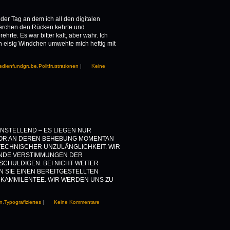
 der Tag an dem ich all den digitalen
erchen den Rücken kehrte und
hrte. Es war bitter kalt, aber wahr. Ich
in eisig Windchen umwehte mich heftig mit
edienfundgrube
,
Politfrustrationen
|
Keine
NSTELLEND – ES LIEGEN NUR
OR AN DEREN BEHEBUNG MOMENTAN
TECHNISCHER UNZULÄNGLICHKEIT. WIR
ENDE VERSTIMMUNGEN DER
CHULDIGEN. BEI NICHT WEITER
 SIE EINEN BEREITGESTELLTEN
 KAMMILENTEE. WIR WERDEN UNS ZU
en
,
Typografiziertes
|
Keine Kommentare