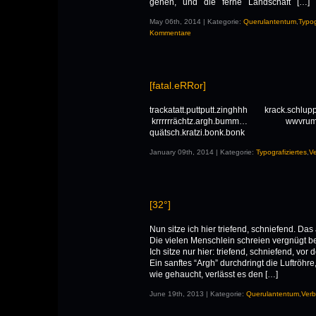
gehen, und die ferne Landschaft […]
May 06th, 2014 | Kategorie:
Querulantentum
,
Typog
Kommentare
[fatal.eRRor]
trackatatt.puttputt.zinghhh krack.s
krrrrrrächtz.argh.bumm… wwvrumm.kl
quätsch.kratzi.bonk.bonk
January 09th, 2014 | Kategorie:
Typografiziertes
,
Ve
[32°]
Nun sitze ich hier triefend, schniefend. Das
Die vielen Menschlein schreien vergnügt be
Ich sitze nur hier: triefend, schniefend, vo
Ein sanftes “Argh” durchdringt die Luftröhre,
wie gehaucht, verlässt es den […]
June 19th, 2013 | Kategorie:
Querulantentum
,
Verb