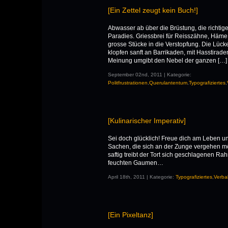
[Ein Zettel zeugt kein Buch!]
Abwasser ab über die Brüstung, die richtige
Paradies. Griessbrei für Reisszähne, Häme 
grosse Stücke in die Verstopfung. Die Lück
klopfen sanft an Barrikaden, mit Hasstira
Meinung umgibt den Nebel der ganzen […]
September 02nd, 2011 | Kategorie:
Politfrustrationen
,
Querulantentum
,
Typografiziertes
,
[Kulinarischer Imperativ]
Sei doch glücklich! Freue dich am Leben un
Sachen, die sich an der Zunge vergehen möc
saftig treibt der Tort sich geschlagenen Ra
feuchten Gaumen…
April 18th, 2011 | Kategorie:
Typografiziertes
,
Verba
[Ein Pixeltanz]