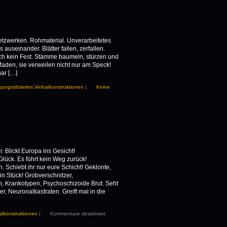
Netzwerken. Rohmaterial. Unverarbeitetes
useinander. Blätter fallen, zerfallen.
och kein Fest. Stämme baumeln, stürzen und
aden, sie verweilen nicht nur am Speck!
gar […]
ypografiziertes
,
Verbalkonstruktionen
|
Keine
. Blickt Europa ins Gesicht!
lück. Es führt kein Weg zurück!
. Schiebt ihr nur eure Schicht! Geklonte,
n Stück! Grobverschnitzer,
, Krankotypen, Psychoschizoide Brut. Seht
r, Neuronalkastraten. Greift mal in die
alkonstruktionen
|
Kommentare deaktiviert