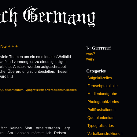
NG + + +
]-: Grrrrrrrr!
was?
 viele Themen um ein emotionales Weltbild
wer?
 auf und vermengt es zu einem geistigen
rbietet. Ansätze werden aufgeschnappt
Categories
licher Überprüfung zu unterstellen. Thesen
wird […]
Aufgekritzeltes
Fernsehprotokolle
,
Querulantentum
,
Typografiziertes
,
Verbalkonstruktionen
Medienfundgrube
Photographiziertes
Politfrustrationen
Querulantentum
Typografiziertes
ach keinen Sinn. Arbeitsstreben liegt
ern. Am liebsten möchte ich Reisen
Verbalkonstruktionen