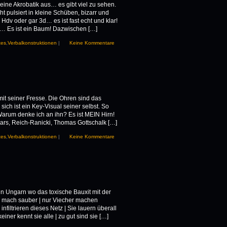
 seine Akrobatik aus… es gibt viel zu sehen.
t pulsiert in kleine Schüben, bizarr und
Hdv oder gar 3d… es ist fast echt und klar!
… Es ist ein Baum! Dazwischen […]
tes
,
Verbalkonstruktionen
|
Keine Kommentare
mit seiner Fresse. Die Ohren sind das
ch ist ein Key-Visual seiner selbst. So
 Warum denke ich an ihn? Es ist MEIN Hirn!
ars, Reich-Ranicki, Thomas Gottschalk […]
tes
,
Verbalkonstruktionen
|
Keine Kommentare
n Ungarn wo das toxische Bauxit mit der
ch mach sauber | nur Viecher machen
iltrieren dieses Netz | Sie lauern überall
einer kennt sie alle | zu gut sind sie […]