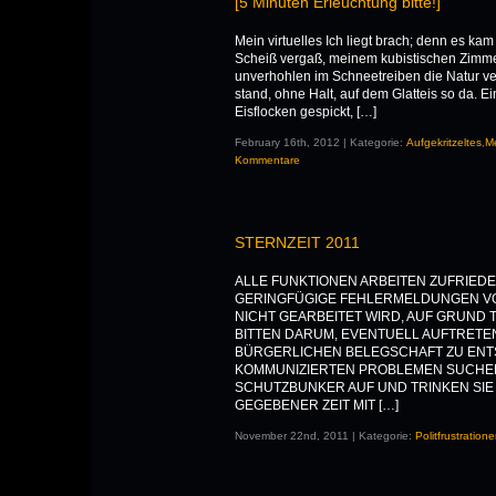
[5 Minuten Erleuchtung bitte!]
Mein virtuelles Ich liegt brach; denn es kam
Scheiß vergaß, meinem kubistischen Zimm
unverhohlen im Schneetreiben die Natur vere
stand, ohne Halt, auf dem Glatteis so da. E
Eisflocken gespickt, […]
February 16th, 2012 | Kategorie:
Aufgekritzeltes
,
M
Kommentare
STERNZEIT 2011
ALLE FUNKTIONEN ARBEITEN ZUFRIEDE
GERINGFÜGIGE FEHLERMELDUNGEN V
NICHT GEARBEITET WIRD, AUF GRUND 
BITTEN DARUM, EVENTUELL AUFTRET
BÜRGERLICHEN BELEGSCHAFT ZU ENTS
KOMMUNIZIERTEN PROBLEMEN SUCHEN
SCHUTZBUNKER AUF UND TRINKEN SIE
GEGEBENER ZEIT MIT […]
November 22nd, 2011 | Kategorie:
Politfrustration