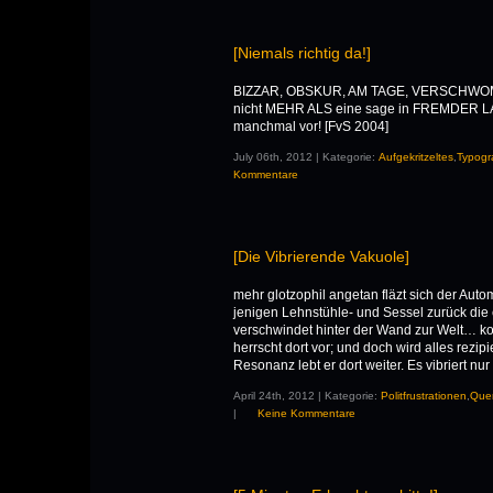
[Niemals richtig da!]
BIZZAR, OBSKUR, AM TAGE, VERSCHWOMME
nicht MEHR ALS eine sage in FREMDER
manchmal vor! [FvS 2004]
July 06th, 2012 | Kategorie:
Aufgekritzeltes
,
Typogra
Kommentare
[Die Vibrierende Vakuole]
mehr glotzophil angetan fläzt sich der Auto
jenigen Lehnstühle- und Sessel zurück die 
verschwindet hinter der Wand zur Welt… k
herrscht dort vor; und doch wird alles rezipi
Resonanz lebt er dort weiter. Es vibriert nur
April 24th, 2012 | Kategorie:
Politfrustrationen
,
Que
|
Keine Kommentare