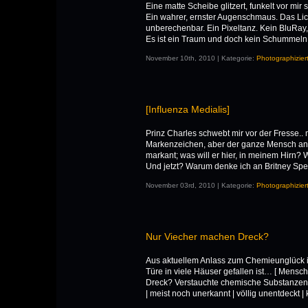
Eine matte Scheibe glitzert, funkelt vor mir
Ein wahrer, ernster Augenschmaus. Das Lich
unberechenbar. Ein Pixeltanz. Kein BluRay, 
Es ist ein Traum und doch kein Schummeln
November 10th, 2010 | Kategorie:
Photographizier
[Influenza Medialis]
Prinz Charles schwebt mir vor der Fresse.. 
Markenzeichen, aber der ganze Mensch an si
markant; was will er hier, in meinem Hirn?
Und jetzt? Warum denke ich an Britney Spe
November 03rd, 2010 | Kategorie:
Photographizier
Nur Viecher machen Dreck?
Aus aktuellem Anlass zum Chemieunglück i
Türe in viele Häuser gefallen ist… [ Mens
Dreck? Verstauchte chemische Substanzen inf
| meist noch unerkannt | völlig unentdeckt | k