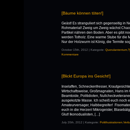
[Bäume können töten!]
Geäst! Es stranguliert sich gegenseitig in 
Rohmaterial! Zweig um Zweig wächst Chaos a
Partikel nähren den Boden. Aber es gibt n
werden Totholz. Eine warme Stube für die M
Nur der Holzwurm ist König, die Termite so
October 15th, 2012 | Kategorie:
Querulantentum
,
T
Kommentare
[Blickt Europa ins Gesicht!]
Inselaffen, Schneckenfresser, Krautgesichter
Wirtschaftsweise, Großmagnaten, Hans im G
Beamtoide, Politidioten, Nullcheckveteranen
ausgekotzte Masse. Ich scheiß euch noch ei
Amateurversager, Halbbegreifer! Fisomaten
euch in die Herzen! Mikrogeister, Blasebälge
Glut! Ikonodualisten, […]
July 20th, 2012 | Kategorie:
Politfrustrationen
,
Verb