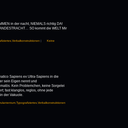
N in der nacht, NIEMALS richtig DA!
 LANDESTRACHT… SO kommt die WELT Mir
fiziertes
,
Verbalkonstruktionen
|
Keine
matico Sapiens ex Ultra-Sapiens in die
er sein Eigen nennt und
omatös. Kein Problemchen, keine Sorgelei
ert; fast klanglos, reglos, ohne jede
 in der Vakuole.
rulantentum
,
Typografiziertes
,
Verbalkonstruktionen