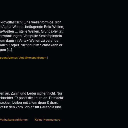
ikrovoltastisch! Eine wellenförmige, sich
e Alpha-Wellen, beäugende Beta-Wellen,
-Wellen … steile Wellen. Grundaktivität.
schwankungen. Verspulte Schlafspindeln
um dann in Vertex-Wellen zu verenden
uch Körper. Nicht nur im Schlaf kann er
ngen […]
pografiziertes
,
Verbalkonstruktionen
|
n an. Zwirn und Leder sicher nicht. Nur
hneider. Er passt die Leute an. Er macht
ackten Leiber mit allem drum & dran:
 für den Zorn. Violett für Paranoia und
Verbalkonstruktionen
|
Keine Kommentare